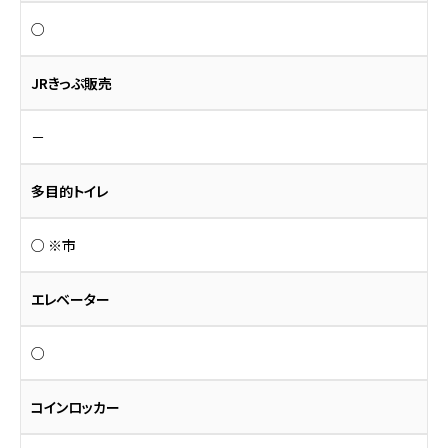
○
JRきっぷ販売
－
多目的トイレ
○ ※市
エレベーター
○
コインロッカー