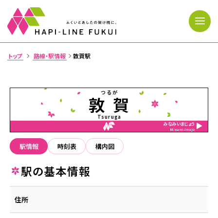
トップ
路線・駅情報
敦賀駅
>
トップページ
つるが
敦賀
運行状況
Tsuruga
みなみいまじょう
Minami-Imajo
時刻表・運賃
駅情報
時刻表
構内図
路線・駅情報
駅の基本情報
きっぷ・利用案内
忘れ物
住所