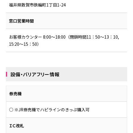
お困りの時は
福井県敦賀市鉄輪町1丁目1-24
会社情報
窓口営業時間
採用情報
お客様カウンター 8:00～18:00（閉鎖時間11：50～13：10,
15:20～15：50）
リンク集
サイトポリシー
オンラインショップ
ファンクラブ
設備・バリアフリー情報
券売機
○ ※JR券売機でハピラインのきっぷ購入可
ＩＣ改札